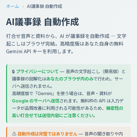
ホーム
›
AI議事録 自動作成
AI議事録 自動作成
打合せ音声と資料から、AI が議事録を自動作成 — 文字
起こしはブラウザ完結。高精度版はあなた自身の無料
Gemini API キーを利用します。
🔒
プライバシーについて
— 音声の文字起こし（簡易版）と
議事録の図解化は
あなたのブラウザ内のみ
で行われ、サー
バへ送信されません。
高精度版で「Gemini」を使う場合は、音声・資料が
Google のサーバへ送信
されます。無料枠の API は入力デ
ータが品質改善に利用される可能性があるため、
機密性の
高い打合せでは送信内容にご注意ください
。
⚠️
自動作成は完璧ではありません
— 音声の聞き取りや内