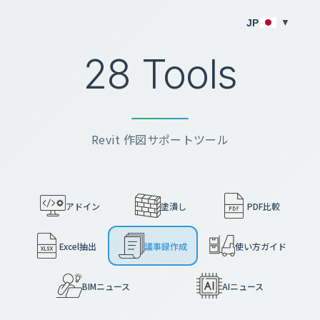
JP
▼
28 Tools
Revit 作図サポートツール
アドイン
塗潰し
PDF比較
Excel抽出
議事録作成
使い方ガイド
BIMニュース
AIニュース