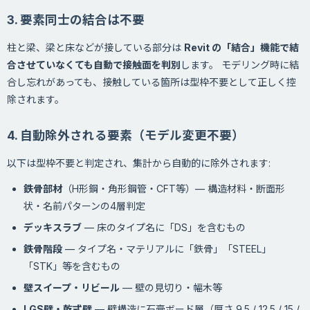
3. 要素同士の結合は不要
柱と梁、梁と床などが接している部分は
Revit の「結合」機能で結
合させていなくても自動で接触面を判別
します。 モデリング時に結
合し忘れがあっても、接触している箇所は型枠不要として正しく控
除されます。
4. 自動除外される要素（モデル変更不要）
以下は型枠不要と判定され、集計から自動的に除外されます:
鉄骨部材
（H形鋼・角形鋼管・CFT等）— 構造材料・断面形
状・名前パターンの4層判定
デッキスラブ
— 床のタイプ名に「DS」を含むもの
鉄骨階段
— タイプ名・マテリアルに「鉄骨」「STEEL」
「STK」等を含むもの
壁スイープ・リビール
— 壁の見切り・幅木等
LGS壁・乾式壁
— 壁構造に石膏ボード層（厚さ 9.5 / 12.5 / 15 /