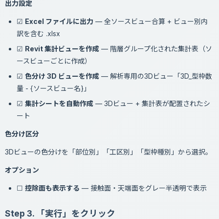
出力設定
☑
Excel ファイルに出力
— 全ソースビュー合算 + ビュー別内
訳を含む .xlsx
☑
Revit 集計ビューを作成
— 階層グループ化された集計表（ソ
ースビューごとに作成）
☑
色分け 3D ビューを作成
— 解析専用の3Dビュー「3D_型枠数
量 - {ソースビュー名}」
☑
集計シートを自動作成
— 3Dビュー + 集計表が配置されたシ
ート
色分け区分
3Dビューの色分けを「部位別」「工区別」「型枠種別」から選択。
オプション
☐
控除面も表示する
— 接触面・天端面をグレー半透明で表示
Step 3. 「実行」をクリック