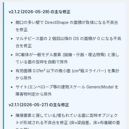
v2.1.2 (2026-05-28) の主な修正
開口の多い壁で DirectShape の面積が負値になる不具合
を修正
マルチピース面の 2 個目以降の DS の面積が 0 になる不具
合を修正
RC躯体が一般モデル要素 (設備・什器・埋込物等) と接し
ている面の型枠を自動で除外
有効面積 0.01m² 以下の微小面 (cm²級スライバー) を集計
から除外
サイト/エンベロープ等の建物スケール GenericModel を
障害物判定から除外
v2.1.1 (2026-05-27) の主な修正
隣接要素と接している/埋もれている面に型枠オブジェク
トが形成される不具合を修正 (床×梁段差、床×布基礎の重