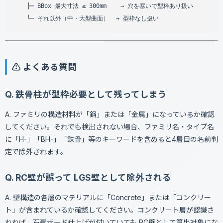
    ├─ BBox 最大寸法 ≤ 300mm    → 穴を塞いで型枠あり扱い

⚠️ よくある質問
Q. 鉄骨柱が型枠必要として残ってしまう
A. ファミリの構造材料が「鋼」または「金属」になっているか確認
してください。それでも検出されない場合、ファミリ名・タイプ名
に「H-」「BH-」「鉄骨」等のキーワードを含めると4層目の名前判
定で除外されます。
Q. RC壁が誤って LGS壁として除外される
A. 壁構造の各層のマテリアルに「Concrete」または「コンクリー
ト」が含まれているか確認してください。コンクリート層が認識さ
れれば、石膏ボード仕上げが付いていても RC壁として算出対象にな