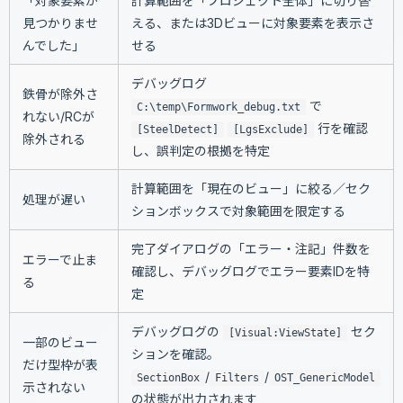
「対象要素が
計算範囲を「プロジェクト全体」に切り替
見つかりませ
える、または3Dビューに対象要素を表示さ
んでした」
せる
デバッグログ
鉄骨が除外さ
で
C:\temp\Formwork_debug.txt
れない/RCが
行を確認
[SteelDetect]
[LgsExclude]
除外される
し、誤判定の根拠を特定
計算範囲を「現在のビュー」に絞る／セク
処理が遅い
ションボックスで対象範囲を限定する
完了ダイアログの「エラー・注記」件数を
エラーで止ま
確認し、デバッグログでエラー要素IDを特
る
定
デバッグログの
セク
[Visual:ViewState]
一部のビュー
ションを確認。
だけ型枠が表
/
/
SectionBox
Filters
OST_GenericModel
示されない
の状態が出力されます