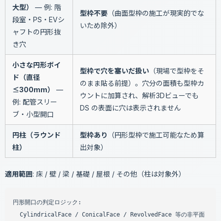
大型）
— 例: 階
型枠不要
（曲面型枠の施工が現実的でな
段室・PS・EVシ
いため除外）
ャフトの円形抜
き穴
小さな円形ボイ
型枠で穴を塞いだ扱い
（現場で型枠をそ
ド（直径
のまま貼る前提）。穴分の面積も型枠カ
≤300mm）
—
ウントに加算され、解析3Dビューでも
例: 配管スリー
DS の表面に穴は表示されません
ブ・小型開口
円柱（ラウンド
型枠あり
（円形型枠で施工可能なため算
柱）
出対象）
適用範囲
: 床 / 壁 / 梁 / 基礎 / 屋根 / その他（柱は対象外）
円形開口の判定ロジック:

  CylindricalFace / ConicalFace / RevolvedFace 等の非平面
