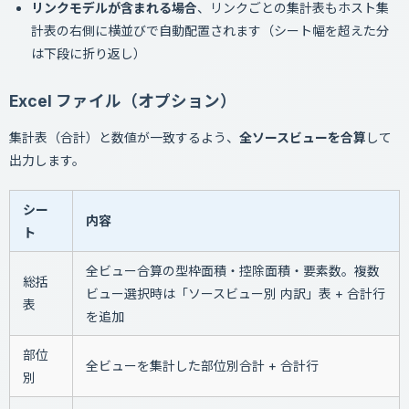
リンクモデルが含まれる場合
、リンクごとの集計表もホスト集
計表の右側に横並びで自動配置されます（シート幅を超えた分
は下段に折り返し）
Excel ファイル（オプション）
集計表（合計）と数値が一致するよう、
全ソースビューを合算
して
出力します。
シー
内容
ト
全ビュー合算の型枠面積・控除面積・要素数。複数
総括
ビュー選択時は「ソースビュー別 内訳」表 + 合計行
表
を追加
部位
全ビューを集計した部位別合計 + 合計行
別