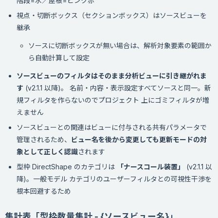
階段=水／屋根=ピンク赤
視点・切断ボックス（セクションボックス）はソースビューを
継承
ソースに切断ボックスが無い場合は、解析対象要素の範囲か
ら自動計算して設定
ソースビューのフィルタはそのまま分析ビューに引き継がれま
す
(v2.1.1 以降)。 名前・内容・表示設定すべてソースと同一。新
規フィルタを作らないのでプロジェクト 上にゴミフィルタが増
えません
ソースビューとの関連はビューに付与される共有パラメータで
管理されるため、
ビュー名を後から変更しても更新モードの対
象として正しく認識
されます
型枠 DirectShape のカテゴリは
「ナースコール装置」
(v2.1.1 以
降)。一般モデル カテゴリのユーザーフィルタとの可視性干渉を
根本回避するため
集計表「型枠数量集計 - {ソースビュー名}」