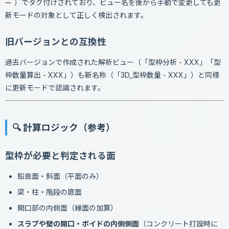
）でタグ付けされており、ビュー名を後から手動で変更しても更
ー
新モードの対象として正しく検出されます。
旧バージョンとの互換性
過去バージョンで作成された解析ビュー（「型枠分析 - XXX」「型
枠数量算出 - XXX」）も新名称（「3D_型枠数量 - XXX」）と同様
に更新モードで認識されます。
🔍 計算ロジック（参考）
型枠が必要と判定される面
鉛直面・斜面（平面のみ）
梁・柱・階段の底面
開口部の内側面（縁面の加算）
スラブや壁の開口・ボイドの内側側面
（コンクリート打設時に