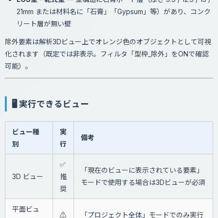
21mm または材料名に「石膏」「Gypsum」等）があり、コンク
リート層が無い壁
除外要素は解析3Dビュー上でオレンジ色のオブジェクトとして可視
化されます（既定では非表示。フィルタ「型枠_除外」をONで確認
可能）。
🖥 実行できるビュー
ビュー種
実
備考
別
行
✅
「現在のビューに表示されている要素」
3D ビュー
推
モードで使用する場合は3Dビューが必須
奨
平面ビュ
⚠️
「プロジェクト全体」モードでのみ実行