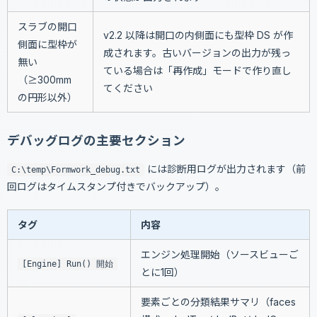
スラブの開口
v2.2 以降は開口の内側面にも型枠 DS が作
側面に型枠が
成されます。古いバージョンの出力が残っ
無い
ている場合は「再作成」モードで作り直し
（≥300mm
てください
の円形以外）
デバッグログの主要セクション
には診断用ログが出力されます（前
C:\temp\Formwork_debug.txt
回ログはタイムスタンプ付きでバックアップ）。
タグ
内容
エンジン処理開始（ソースビューご
[Engine] Run() 開始
とに1回）
要素ごとの分類結果サマリ（faces