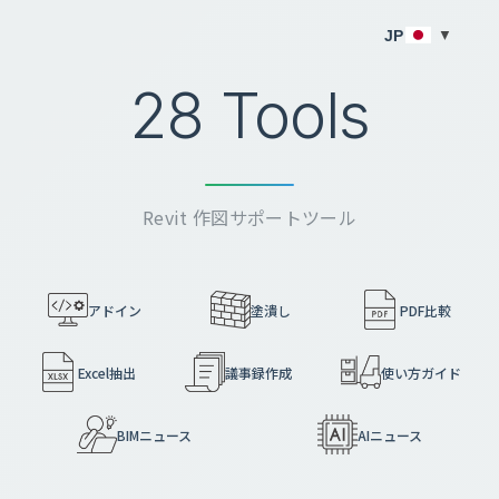
JP
▼
28 Tools
Revit 作図サポートツール
アドイン
塗潰し
PDF比較
Excel抽出
議事録作成
使い方ガイド
BIMニュース
AIニュース