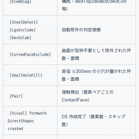
構成・dedTop/dedBot/dedCon
[ElemDiag]
等）
[SteelDetect]
自動除外の判定根拠
[LgsExclude]
[DeckSlab]
曲面が型枠不要として除外された件
[CurvedFaceExclude]
数・面積
直径 ≤300mm の小穴が塞がれた件
[SmallHoleFill]
数・面積
接触検出（要素ペアごとの
[Pair]
ContactFace）
[Visual] formwork
DS 作成完了（要素数・スキップ
DirectShapes
数）
created