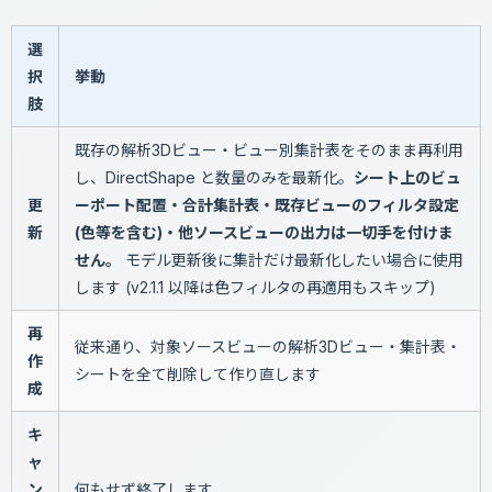
選
択
挙動
肢
既存の解析3Dビュー・ビュー別集計表をそのまま再利用
し、DirectShape と数量のみを最新化。
シート上のビュ
更
ーポート配置・合計集計表・既存ビューのフィルタ設定
新
(色等を含む)・他ソースビューの出力は一切手を付けま
せん。
モデル更新後に集計だけ最新化したい場合に使用
します (v2.1.1 以降は色フィルタの再適用もスキップ)
再
従来通り、対象ソースビューの解析3Dビュー・集計表・
作
シートを全て削除して作り直します
成
キ
ャ
ン
何もせず終了します