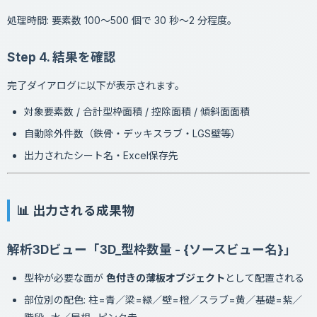
処理時間: 要素数 100〜500 個で 30 秒〜2 分程度。
Step 4. 結果を確認
完了ダイアログに以下が表示されます。
対象要素数 / 合計型枠面積 / 控除面積 / 傾斜面面積
自動除外件数（鉄骨・デッキスラブ・LGS壁等）
出力されたシート名・Excel保存先
📊 出力される成果物
解析3Dビュー「3D_型枠数量 - {ソースビュー名}」
型枠が必要な面が
色付きの薄板オブジェクト
として配置される
部位別の配色: 柱=青／梁=緑／壁=橙／スラブ=黄／基礎=紫／