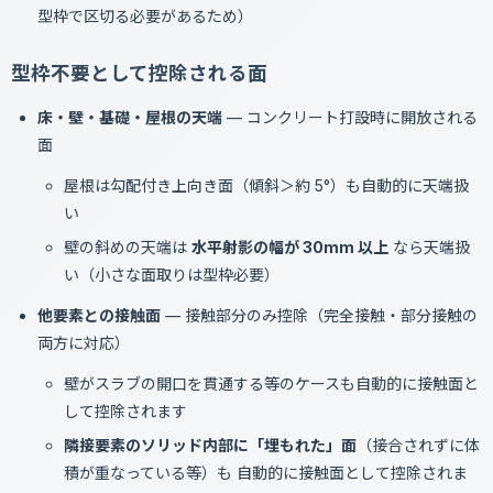
型枠で区切る必要があるため）
型枠不要として控除される面
床・壁・基礎・屋根の天端
— コンクリート打設時に開放される
面
屋根は勾配付き上向き面（傾斜＞約 5°）も自動的に天端扱
い
壁の斜めの天端は
水平射影の幅が 30mm 以上
なら天端扱
い（小さな面取りは型枠必要）
他要素との接触面
— 接触部分のみ控除（完全接触・部分接触の
両方に対応）
壁がスラブの開口を貫通する等のケースも自動的に接触面と
して控除されます
隣接要素のソリッド内部に「埋もれた」面
（接合されずに体
積が重なっている等）も 自動的に接触面として控除されま