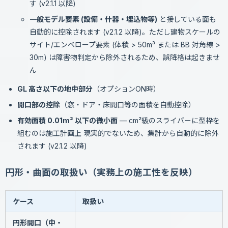
す (v2.1.1 以降)
一般モデル要素 (設備・什器・埋込物等)
と接している面も
自動的に控除されます (v2.1.2 以降)。ただし建物スケールの
サイト/エンベロープ要素 (体積 > 50m³ または BB 対角線 >
30m) は障害物判定から除外されるため、誤降格は起きませ
ん
GL 高さ以下の地中部分
（オプションON時）
開口部の控除
（窓・ドア・床開口等の面積を自動控除）
有効面積 0.01m² 以下の微小面
— cm²級のスライバーに型枠を
組むのは施工計画上 現実的でないため、集計から自動的に除外
されます (v2.1.2 以降)
円形・曲面の取扱い（実務上の施工性を反映）
ケース
取扱い
円形開口（中・